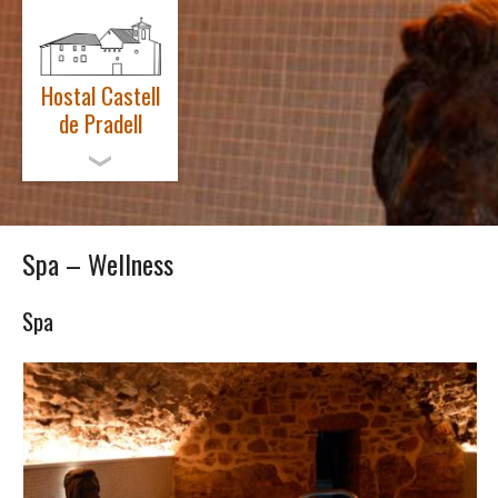
Hostal Castell
de Pradell
ENGLISH
Spa – Wellness
EL CASTELL
HABITACIONS
Spa
SPA – SALUT
ACTIVITATS
NOTÍCIES